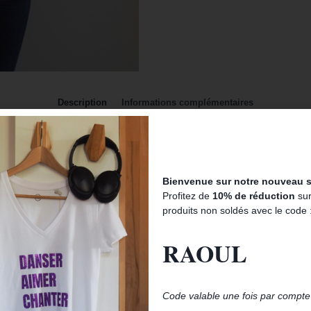
Description
Informations complémentaires
rai, c’est un couple de cinéma, virtuel, fantasmagorique, irréel…. Et c’es
endre chaque jour meilleur comme c’est possible…uniquement au cinéma.
es congénères, oblige à se dire que ce couple virtuel a un truc en plus
Bienvenue sur notre nouveau si
 en valeur la féminité de votre silhouette. Sous une veste, il sera tout 
Profitez de
10% de réduction
sur
produits non soldés avec le code 
RAOUL
Code valable une fois par compte 