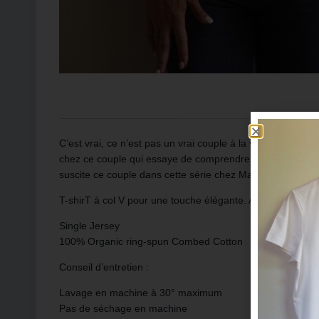
C’est vrai, ce n’est pas un vrai couple à la ville. C’est v
chez ce couple qui essaye de comprendre, d’avancer, de r
suscite ce couple dans cette série chez Marcelle et chez s
T-shirT à col V pour une touche élégante. Ajusté, il mettra
Single Jersey
100% Organic ring-spun Combed Cotton
Conseil d’entretien :
Lavage en machine à 30° maximum
Pas de séchage en machine