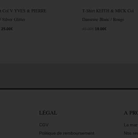
rt Col V YVES & PIERRE
T-Shirt KEITH & MICK Col
/ Silver Glitter
Danseuse Blanc / Rouge
€
25.00
€
45.00
€
19.00
€
LÉGAL
A PR
CGV
La mar
Politique de remboursement
Nos re