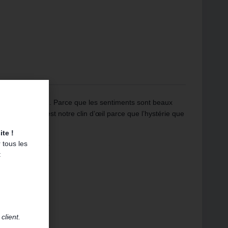
t notre clin d’œil…. Parce que les sentiments sont beaux
 Et puis c’est notre clin d’œil parce que l’hystérie que
.
te !
simplement chic .
 tous les
:
client.