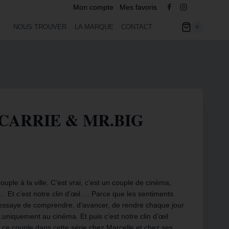
Mon compte
Mes favoris
NOUS TROUVER
LA MARQUE
CONTACT
0
V CARRIE & MR.BIG
couple à la ville. C’est vrai, c’est un couple de cinéma,
…. Et c’est notre clin d’œil…. Parce que les sentiments
essaye de comprendre, d’avancer, de rendre chaque jour
niquement au cinéma. Et puis c’est notre clin d’œil
e ce couple dans cette série chez Marcelle et chez ses