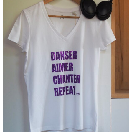
T-Shirt Col V JANE & SERGE Blanc / Rouge
39.00
€