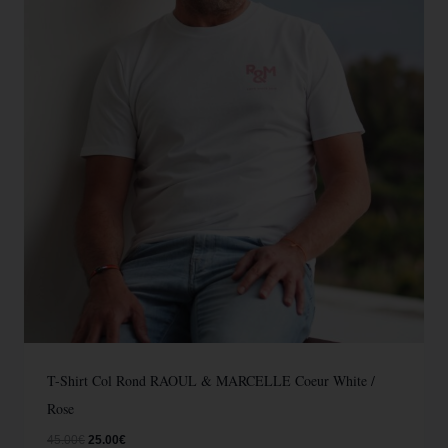
T-Shirt Col Rond RAOUL & MARCELLE Coeur White /
Rose
45.00
€
25.00
€