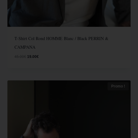
T-Shirt Col Rond HOMME Blanc / Black PERRIN &
CAMPANA
45.00
€
19.00
€
Promo !