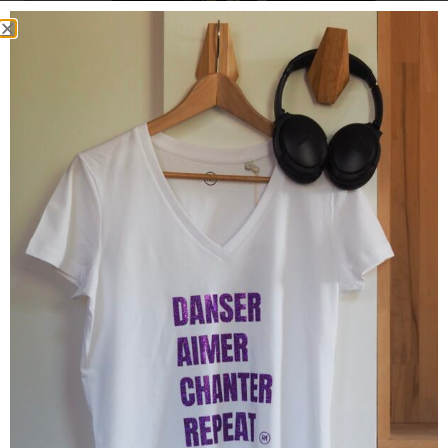
Sweat RAOUL & MARCELLE Marine / Ocre
90.00
€
39.00
€
Promo !