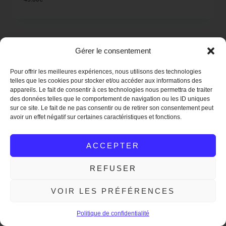
Promo !
Gérer le consentement
Pour offrir les meilleures expériences, nous utilisons des technologies
telles que les cookies pour stocker et/ou accéder aux informations des
appareils. Le fait de consentir à ces technologies nous permettra de traiter
des données telles que le comportement de navigation ou les ID uniques
sur ce site. Le fait de ne pas consentir ou de retirer son consentement peut
avoir un effet négatif sur certaines caractéristiques et fonctions.
ACCEPTER
REFUSER
VOIR LES PRÉFÉRENCES
Frais de port offert en France à partir de 50€ de commande !
Ignorer
Politique de confidentialité