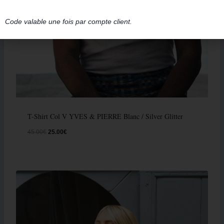
Code valable une fois par compte client.
T-Shirt Col V YVES & PIERRE Blanc / Silver Glitter
45.00
€
25.00
€