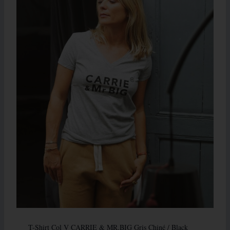
T-Shirt Col V CARRIE & MR.BIG Gris Chiné / Black