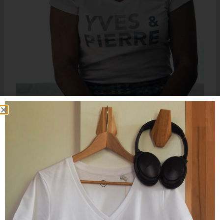
T-Shirt Col V YVES & PIERRE Blanc / Silver Glitter
45.00
€
25.00
€