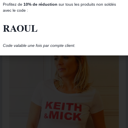
Profitez de
10% de réduction
sur tous les produits non soldés
T-Shirt Col V CARRIE & MR.BIG Gris Chiné / Black
avec le code :
39.00
€
RAOUL
Promo !
Code valable une fois par compte client.