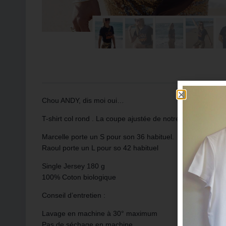
Chou ANDY, dis moi oui…
T-shirt col rond . La coupe ajustée de notre t-shirt col ron
Marcelle porte un S pour son 36 habituel.
Raoul porte un L pour so 42 habituel
Single Jersey 180 g
100% Coton biologique
Conseil d’entretien :
Lavage en machine à 30° maximum
Pas de séchage en machine