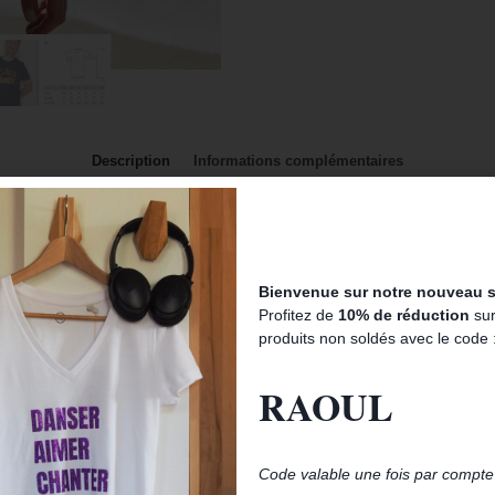
Description
Informations complémentaires
d en fait un indispensable de la garde robe.. Sous une veste, il sera coo
Bienvenue sur notre nouveau si
Profitez de
10% de réduction
sur
produits non soldés avec le code 
RAOUL
Code valable une fois par compte 