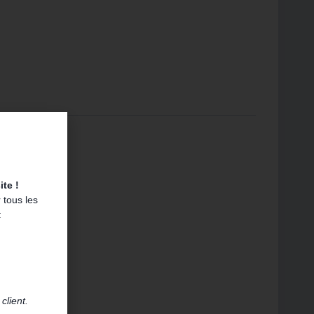
l chic.
te !
 tous les
:
client.