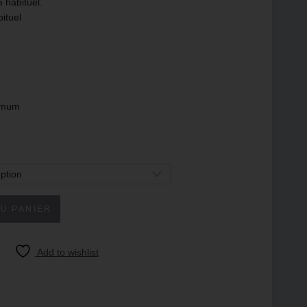
 habituel.
ituel
imum
U PANIER
Add to wishlist