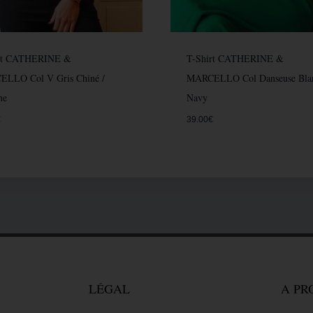
rt CATHERINE &
T-Shirt CATHERINE &
LLO Col V Gris Chiné /
MARCELLO Col Danseuse Blan
ne
Navy
€
39.00
€
LÉGAL
A PR