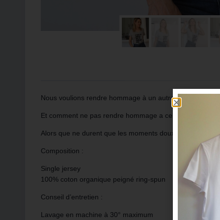
Nous voulions rendre hommage à un autre génie, Monsie
Et comment ne pas rendre hommage a celui qui a chanté :
Alors que ne durent que les moments doux….
Composition :
Single jersey
100% coton organique peigné ring-spun
Conseil d’entretien :
Lavage en machine à 30° maximum