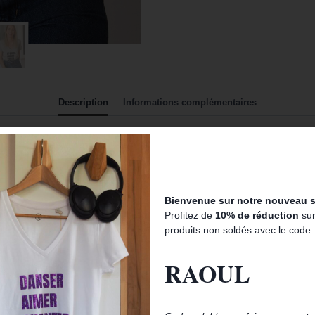
Description
Informations complémentaires
ur Alain BASHUNG. Ses textes, sa musique nous ont toujours accomp
 » t’es belle comme un pétard qui attend plus qu’une allumette ».
Bienvenue sur notre nouveau si
Profitez de
10% de réduction
sur
produits non soldés avec le code 
RAOUL