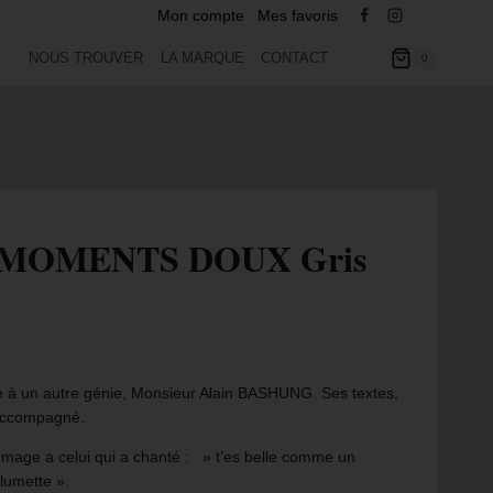
Mon compte
Mes favoris
NOUS TROUVER
LA MARQUE
CONTACT
0
 V MOMENTS DOUX Gris
à un autre génie, Monsieur Alain BASHUNG. Ses textes,
 accompagné.
age a celui qui a chanté : » t’es belle comme un
lumette ».