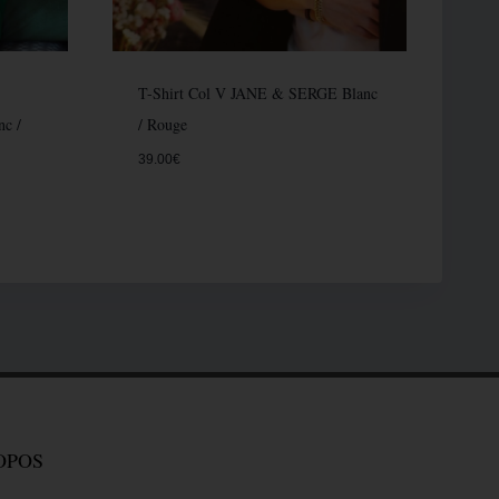
T-Shirt Col V JANE & SERGE Blanc
c /
/ Rouge
39.00
€
OPOS