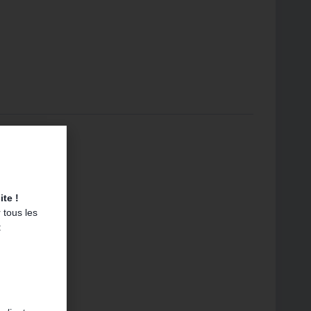
agné.
te !
 tous les
: