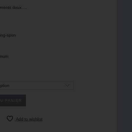
moments doux….
ing-spun
imum
U PANIER
Add to wishlist