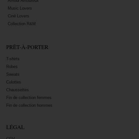
Amour Amoureux
Music Lovers
Ciné Lovers
Collection R&M
PRÊT-À-PORTER
T-shirts
Robes
Sweats
Culottes
Chaussettes
Fin de collection femmes
Fin de collection hommes
LÉGAL
CGV