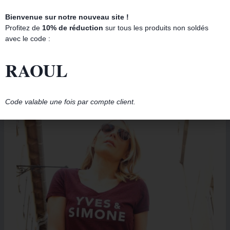
Bienvenue sur notre nouveau site !
T-Shirt Col V CARRIE & MR.BIG Blanc / Gold
Profitez de
10% de réduction
sur tous les produits non soldés
39.00
€
avec le code :
RAOUL
Promo !
Code valable une fois par compte client.