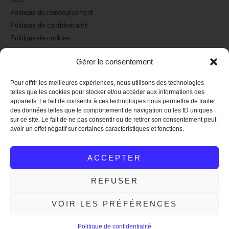
Politique de remboursement
Politique de confidentialité
Politique de cookies
Mentions légales
Gérer le consentement
Pour offrir les meilleures expériences, nous utilisons des technologies
A PROPOS
telles que les cookies pour stocker et/ou accéder aux informations des
appareils. Le fait de consentir à ces technologies nous permettra de traiter
La marque Raoul et Marcelle
des données telles que le comportement de navigation ou les ID uniques
Nos revendeurs : où nous trouver
sur ce site. Le fait de ne pas consentir ou de retirer son consentement peut
avoir un effet négatif sur certaines caractéristiques et fonctions.
Nous suivre sur Instagram
Nous suivre sur Facebook
ACCEPTER
Nous contacter
REFUSER
2026 – Raoult & Marcelle
VOIR LES PRÉFÉRENCES
Frais de port offert en France à partir de 50€ de commande !
Ignorer
Politique de confidentialité