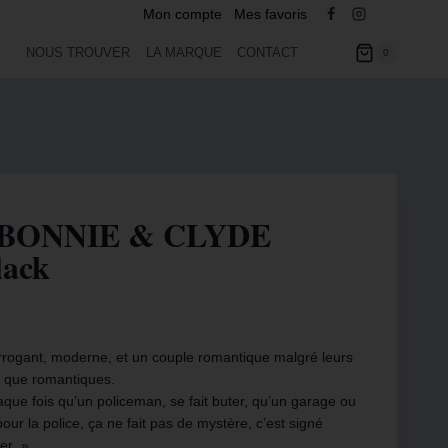
Mon compte
Mes favoris
NOUS TROUVER
LA MARQUE
CONTACT
0
 V BONNIE & CLYDE
lack
arrogant, moderne, et un couple romantique malgré leurs
ts que romantiques.
aque fois qu’un policeman, se fait buter, qu’un garage ou
ur la police, ça ne fait pas de mystère, c’est signé
er » .