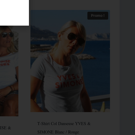
Promo !
T-Shirt Col Danseuse YVES &
OISE &
SIMONE Blanc / Rouge