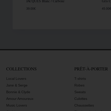
JACQUES Blanc / Carbone
Gris C
39.00
€
45.00
COLLECTIONS
PRÊT-À-PORTER
Local Lovers
T-shirts
Jane & Serge
Robes
Bonnie & Clyde
Sweats
Amour Amoureux
Culottes
Music Lovers
Chaussettes