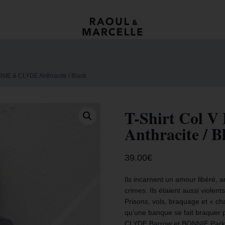
NNIE & CLYDE Anthracite / Black
T-Shirt Col
Anthracite / B
39.00
€
Ils incarnent un amour libéré, 
crimes. Ils étaient aussi violen
Prisons, vols, braquage et « ch
qu’une banque se fait braquer po
CLYDE Barrow et BONNIE Park