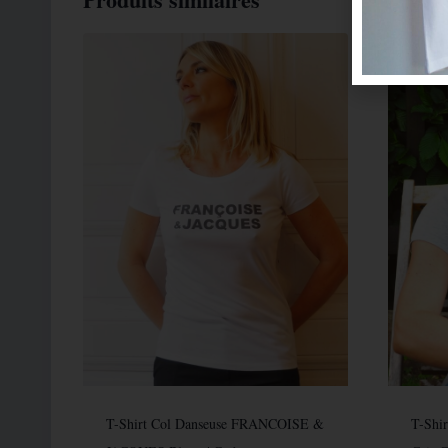
T-Shirt Col Danseuse FRANCOISE &
T-Shi