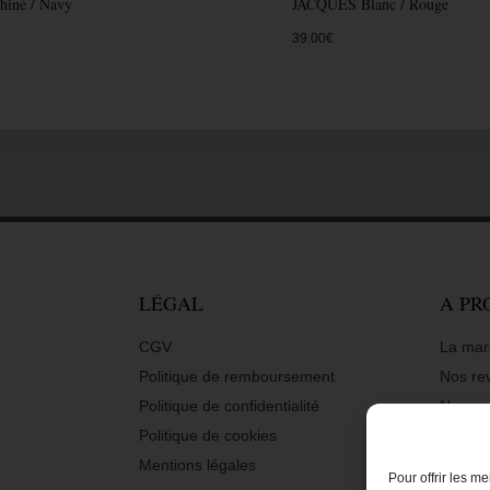
hiné / Navy
JACQUES Blanc / Rouge
€
39.00
€
LÉGAL
A PR
CGV
La mar
Politique de remboursement
Nos re
Politique de confidentialité
Nous s
Politique de cookies
Nous s
Mentions légales
Nous c
Pour offrir les m