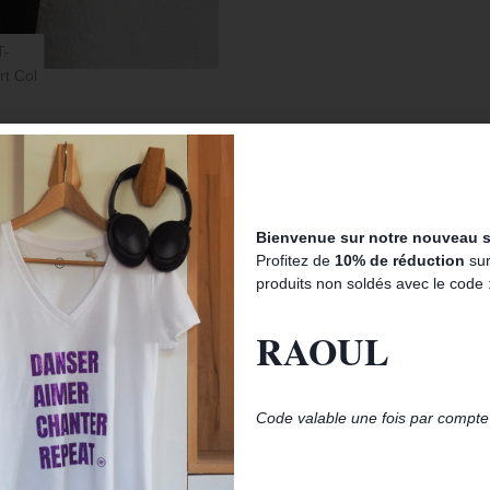
Description
Informations complémentaires
ouple romantique malgré leurs crimes. Ils étaient aussi violents que ro
Bienvenue sur notre nouveau si
 se fait buter, qu’un garage ou qu’une banque se fait braquer pour la p
Profitez de
10% de réduction
sur
produits non soldés avec le code 
n valeur la féminité de votre silhouette. Sous une veste, il sera tout sim
RAOUL
Code valable une fois par compte 