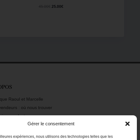
45.00
€
25.00
€
OPOS
que Raoul et Marcelle
vendeurs : où nous trouver
uivre sur Instagram
Gérer le consentement
uivre sur Facebook
ontacter
eilleures expériences, nous utilisons des technologies telles que les