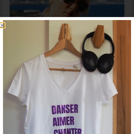
T-Shirt Col Danseuse YVES & SIMONE Blanc / Rouge
45.00
€
25.00
€