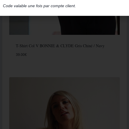
Code valable une fois par compte client.
T-Shirt Col V BONNIE & CLYDE Gris Chiné / Navy
39.00
€