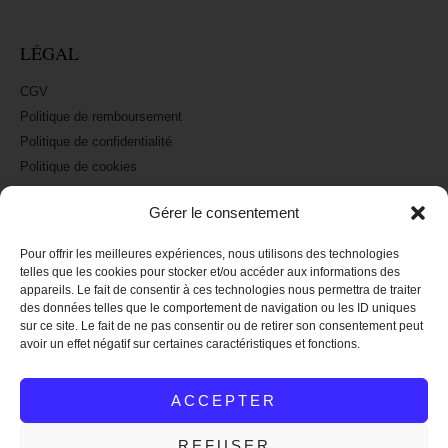
LÉGAL
CGV
Politique de remboursement
Politique de confidentialité
Politique de cookies
Mentions légales
Gérer le consentement
Pour offrir les meilleures expériences, nous utilisons des technologies
A PROPOS
telles que les cookies pour stocker et/ou accéder aux informations des
appareils. Le fait de consentir à ces technologies nous permettra de traiter
La marque Raoul et Marcelle
des données telles que le comportement de navigation ou les ID uniques
Nos revendeurs : où nous trouver
sur ce site. Le fait de ne pas consentir ou de retirer son consentement peut
avoir un effet négatif sur certaines caractéristiques et fonctions.
Nous suivre sur Instagram
Nous suivre sur Facebook
ACCEPTER
Nous contacter
REFUSER