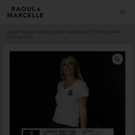
Accueil
/
E-shop
/
Femme
/
T-shirts
/
T-shirts Col V
/
T-Shirt Col V Blanc
ESPERLUETTE