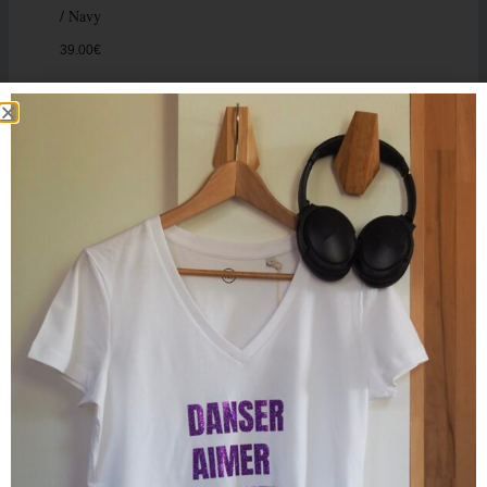
/ Navy
39.00
€
Promo !