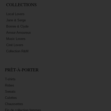
COLLECTIONS
Local Lovers
Jane & Serge
Bonnie & Clyde
Amour Amoureux
Music Lovers
Ciné Lovers
Collection R&M
PRÊT-À-PORTER
T-shirts
Robes
Sweats
Culottes
Chaussettes
Fin de collection femmes