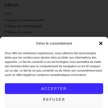
LÉGAL
CGV
Politique de remboursement
Politique de confidentialité
Politique de cookies
Mentions légales
Gérer le consentement
Pour offrir les meilleures expériences, nous utilisons des technologies
A PROPOS
telles que les cookies pour stocker et/ou accéder aux informations des
appareils. Le fait de consentir à ces technologies nous permettra de traiter
La marque Raoul et Marcelle
des données telles que le comportement de navigation ou les ID uniques
Nos revendeurs : où nous trouver
sur ce site. Le fait de ne pas consentir ou de retirer son consentement peut
avoir un effet négatif sur certaines caractéristiques et fonctions.
Nous suivre sur Instagram
Nous suivre sur Facebook
ACCEPTER
Nous contacter
REFUSER
2026 – Raoult & Marcelle