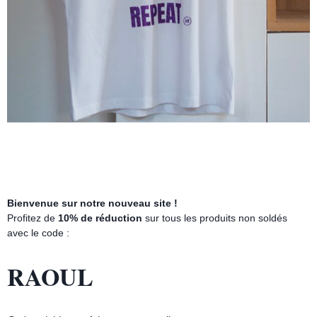
Sweat RAOUL & MARCELLE Gris chiné / Rouge
90.00
€
25.00
€
Promo !
Bienvenue sur notre nouveau site !
Profitez de
10% de réduction
sur tous les produits non soldés
avec le code :
RAOUL