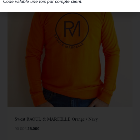
Code valable une fois par compte client.
Sweat RAOUL & MARCELLE Orange / Navy
90.00
€
25.00
€