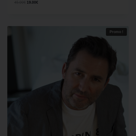
45.00
€
19.00
€
Promo !