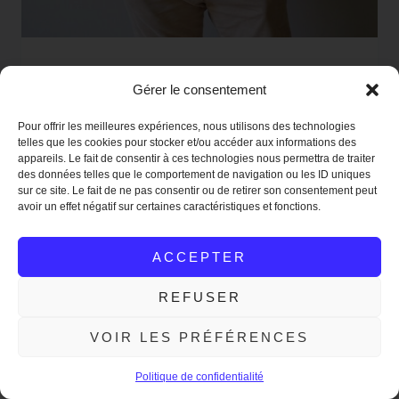
T-Shirt Col Rond BONNIE & CLYDE Blanc / Vert
Gérer le consentement
45.00
€
19.00
€
Pour offrir les meilleures expériences, nous utilisons des technologies
telles que les cookies pour stocker et/ou accéder aux informations des
appareils. Le fait de consentir à ces technologies nous permettra de traiter
des données telles que le comportement de navigation ou les ID uniques
Promo !
sur ce site. Le fait de ne pas consentir ou de retirer son consentement peut
avoir un effet négatif sur certaines caractéristiques et fonctions.
ACCEPTER
REFUSER
VOIR LES PRÉFÉRENCES
Frais de port offert en France à partir de 50€ de commande !
Ignorer
Politique de confidentialité