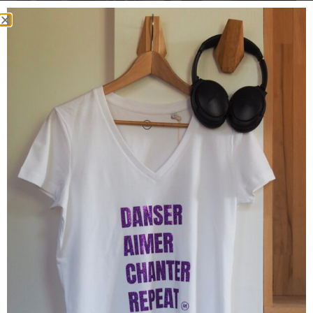
T-Shirt Col Rond JANE & SERGE KENSINGTON Blanc /
Black
45.00
€
19.00
€
Promo !