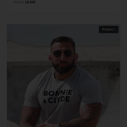
45.00
€
19.00
€
Promo !